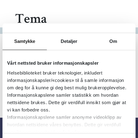
Tema
Gå til bokstav
Filter
Samtykke
Detaljer
Om
23
Treff
Alfabetisk
Vårt nettsted bruker informasjonskapsler
Helsebiblioteket bruker teknologier, inkludert
informasjonskapsler/«cookies» til å samle informasjon
om deg for å kunne gi deg best mulig brukeropplevelse.
«
1
2
3
»
Informasjonskapslene samler statistikk om hvordan
nettsidene brukes. Dette gir verdifull innsikt som gjør at
vi kan forbedre oss.
Informasjonskapslene samler anonyme videoklipp av
hvordan nettsidene våres benyttes. Dette gir verdifull
innsikt som gjør at vi kan forbedre oss.