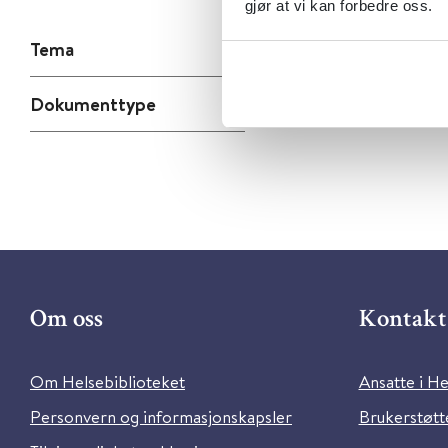
gjør at vi kan forbedre oss.
Tema
Dokumenttype
Om oss
Kontakt 
Om Helsebiblioteket
Ansatte i He
Personvern og informasjonskapsler
Brukerstøtte