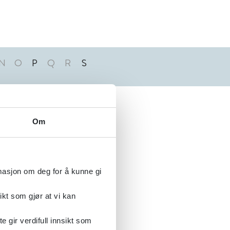
N
O
P
Q
R
S
Alfabetisk
Om
rmasjon om deg for å kunne gi
ikt som gjør at vi kan
gir verdifull innsikt som