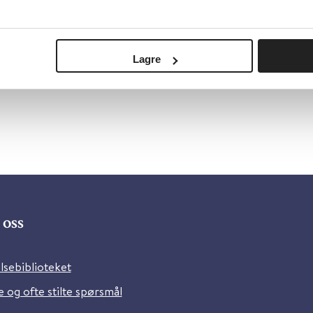
Lagre
oss
lsebiblioteket
 og ofte stilte spørsmål