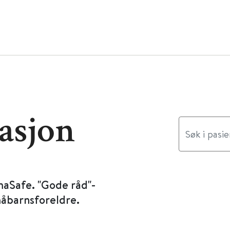
asjon
maSafe. "Gode råd"-
måbarnsforeldre.