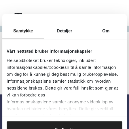
Tema
Gå til bokstav
Samtykke
Detaljer
Om
Filter
0
Treff
Alfabetisk
Vårt nettsted bruker informasjonskapsler
Helsebiblioteket bruker teknologier, inkludert
informasjonskapsler/«cookies» til å samle informasjon
om deg for å kunne gi deg best mulig brukeropplevelse.
Informasjonskapslene samler statistikk om hvordan
nettsidene brukes. Dette gir verdifull innsikt som gjør at
vi kan forbedre oss.
Informasjonskapslene samler anonyme videoklipp av
hvordan nettsidene våres benyttes. Dette gir verdifull
Om oss
innsikt som gjør at vi kan forbedre oss.