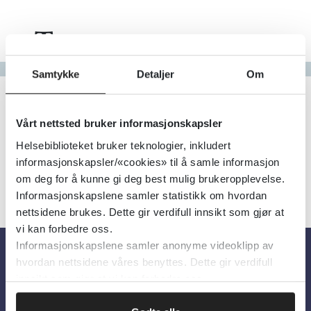
Tema
Gå til bokstav
Samtykke
Detaljer
Om
Filter
3
Treff
Alfabetisk
Vårt nettsted bruker informasjonskapsler
Helsebiblioteket bruker teknologier, inkludert
informasjonskapsler/«cookies» til å samle informasjon
om deg for å kunne gi deg best mulig brukeropplevelse.
Informasjonskapslene samler statistikk om hvordan
nettsidene brukes. Dette gir verdifull innsikt som gjør at
vi kan forbedre oss.
Informasjonskapslene samler anonyme videoklipp av
hvordan nettsidene våres benyttes. Dette gir verdifull
Om oss
innsikt som gjør at vi kan forbedre oss.