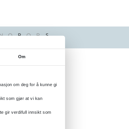
N
O
P
Q
R
S
Alfabetisk
Om
rmasjon om deg for å kunne gi
ikt som gjør at vi kan
gir verdifull innsikt som