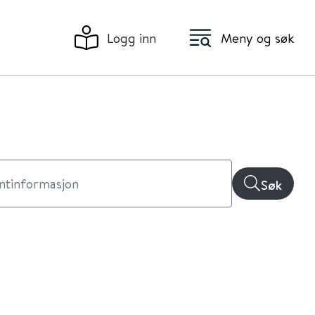
Logg inn
Meny og søk
Søk