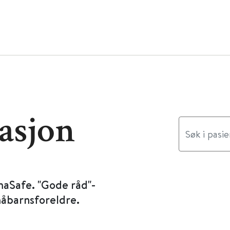
asjon
maSafe. "Gode råd"-
måbarnsforeldre.