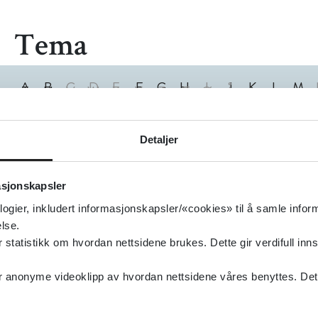
Tema
A
B
C
D
E
F
G
H
I
J
K
L
M
T
U
V
W
X
Y
Z
Æ
Ø
Å
0
1
2
3
4
5
6
7
8
9
0
Treff
Detaljer
asjonskapsler
logier, inkludert informasjonskapsler/«cookies» til å samle info
lse.
tatistikk om hvordan nettsidene brukes. Dette gir verdifull inns
anonyme videoklipp av hvordan nettsidene våres benyttes. Dette 