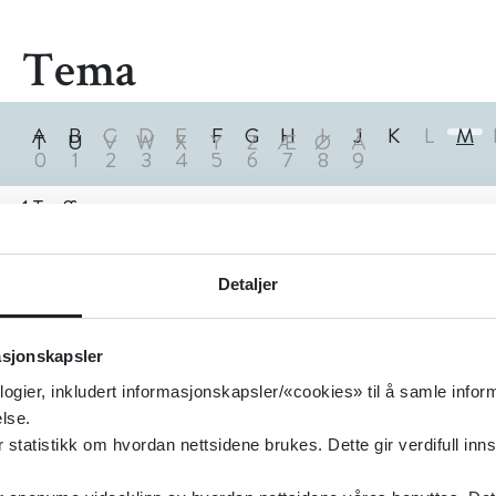
Tema
A
B
C
D
E
F
G
H
I
J
K
L
M
T
U
V
W
X
Y
Z
Æ
Ø
Å
0
1
2
3
4
5
6
7
8
9
1
Treff
Detaljer
asjonskapsler
logier, inkludert informasjonskapsler/«cookies» til å samle info
lse.
tatistikk om hvordan nettsidene brukes. Dette gir verdifull inns