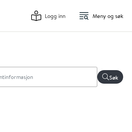
Logg inn
Meny og søk
Søk