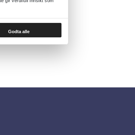
gir verdifull innsikt som
Godta alle