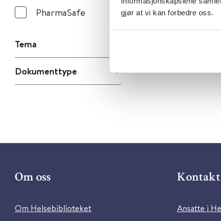
Informasjonskapslene samler 
PharmaSafe
gjør at vi kan forbedre oss.
Tema
Dokumenttype
Om oss
Kontakt 
Om Helsebiblioteket
Ansatte i He