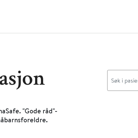
asjon
maSafe. "Gode råd"-
måbarnsforeldre.