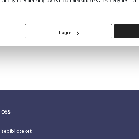
anonyme videoklipp av hvordan nettsidene våres benyttes. Dette 
Lagre
oss
lsebiblioteket