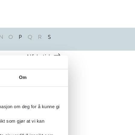
N
O
P
Q
R
S
Alfabetisk
Om
rmasjon om deg for å kunne gi
ikt som gjør at vi kan