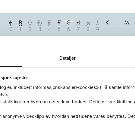
A
B
C
D
E
F
G
H
I
J
K
L
M
T
U
V
W
X
Y
Z
Æ
Ø
Å
0
1
2
3
4
5
6
7
8
9
1
Treff
Detaljer
asjonskapsler
logier, inkludert informasjonskapsler/«cookies» til å samle info
lse.
tatistikk om hvordan nettsidene brukes. Dette gir verdifull inns
anonyme videoklipp av hvordan nettsidene våres benyttes. Dette 