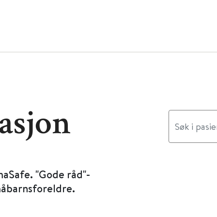
asjon
maSafe. "Gode råd"-
måbarnsforeldre.