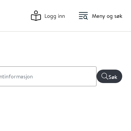
Logg inn
Meny og søk
Søk