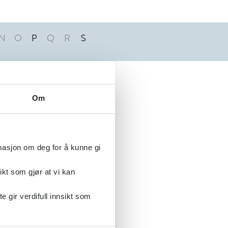
N
O
P
Q
R
S
Alfabetisk
Om
rmasjon om deg for å kunne gi
ikt som gjør at vi kan
gir verdifull innsikt som