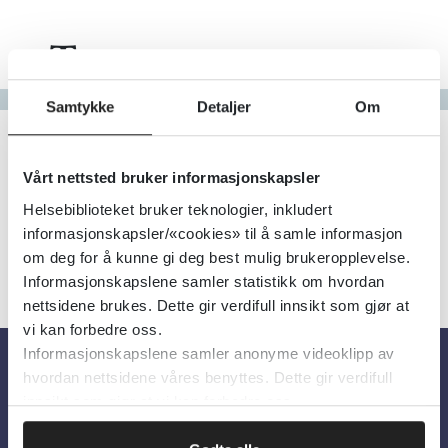
Tema
Gå til bokstav
Samtykke
Detaljer
Om
Filter
0
Treff
Alfabetisk
Vårt nettsted bruker informasjonskapsler
Helsebiblioteket bruker teknologier, inkludert
informasjonskapsler/«cookies» til å samle informasjon
om deg for å kunne gi deg best mulig brukeropplevelse.
Informasjonskapslene samler statistikk om hvordan
nettsidene brukes. Dette gir verdifull innsikt som gjør at
vi kan forbedre oss.
Informasjonskapslene samler anonyme videoklipp av
hvordan nettsidene våres benyttes. Dette gir verdifull
Om oss
innsikt som gjør at vi kan forbedre oss.