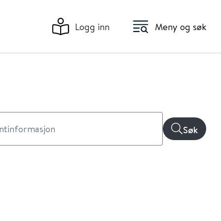
Logg inn
Meny og søk
Søk