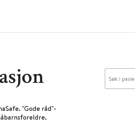
asjon
maSafe. "Gode råd"-
måbarnsforeldre.