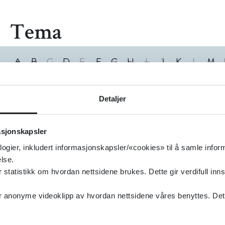
Tema
A
B
C
D
E
F
G
H
I
J
K
L
M
T
U
V
W
X
Y
Z
Æ
Ø
Å
0
1
2
3
4
5
6
7
8
9
0
Treff
Detaljer
asjonskapsler
logier, inkludert informasjonskapsler/«cookies» til å samle info
lse.
tatistikk om hvordan nettsidene brukes. Dette gir verdifull inns
anonyme videoklipp av hvordan nettsidene våres benyttes. Dette 