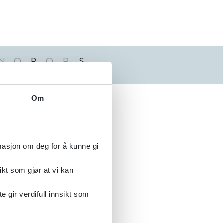
N
O
P
Q
R
S
Alfabetisk
Om
rmasjon om deg for å kunne gi
ikt som gjør at vi kan
gir verdifull innsikt som