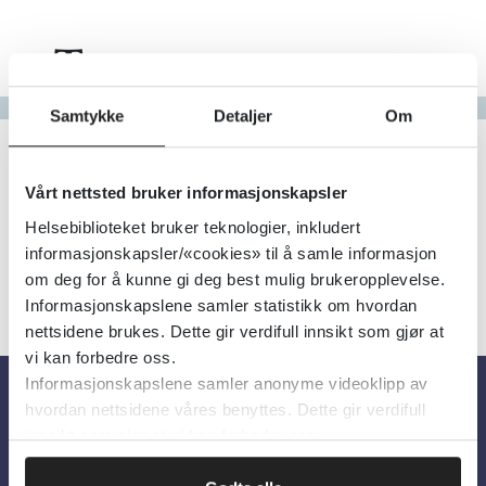
Tema
Gå til bokstav
Samtykke
Detaljer
Om
Filter
4
Treff
Alfabetisk
Vårt nettsted bruker informasjonskapsler
Helsebiblioteket bruker teknologier, inkludert
informasjonskapsler/«cookies» til å samle informasjon
om deg for å kunne gi deg best mulig brukeropplevelse.
Informasjonskapslene samler statistikk om hvordan
nettsidene brukes. Dette gir verdifull innsikt som gjør at
vi kan forbedre oss.
Informasjonskapslene samler anonyme videoklipp av
hvordan nettsidene våres benyttes. Dette gir verdifull
Om oss
innsikt som gjør at vi kan forbedre oss.