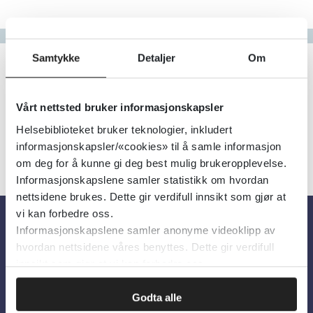
Gå til bokstav
Filter
Samtykke
Detaljer
Om
0
Treff
Alfabetisk
Vårt nettsted bruker informasjonskapsler
Helsebiblioteket bruker teknologier, inkludert
informasjonskapsler/«cookies» til å samle informasjon
om deg for å kunne gi deg best mulig brukeropplevelse.
Informasjonskapslene samler statistikk om hvordan
nettsidene brukes. Dette gir verdifull innsikt som gjør at
vi kan forbedre oss.
Informasjonskapslene samler anonyme videoklipp av
Om oss
hvordan nettsidene våres benyttes. Dette gir verdifull
innsikt som gjør at vi kan forbedre oss.
Om Helsebiblioteket
Godta alle
Personvern og informasjonskapsler