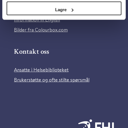
Tilgjengelighetserklæring
Lagre
Information in English
Bilder fra Colourbox.com
Kontakt oss
Ansatte i Helsebiblioteket
Brukerstøtte og ofte stilte spørsmål