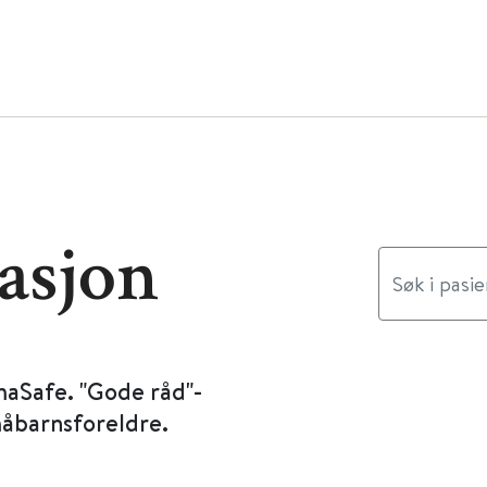
asjon
maSafe. "Gode råd"-
måbarnsforeldre.