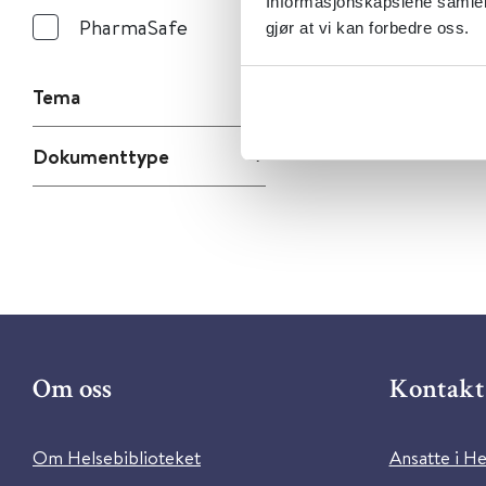
Informasjonskapslene samler 
PharmaSafe
gjør at vi kan forbedre oss.
Tema
Dokumenttype
Om oss
Kontakt 
Om Helsebiblioteket
Ansatte i He