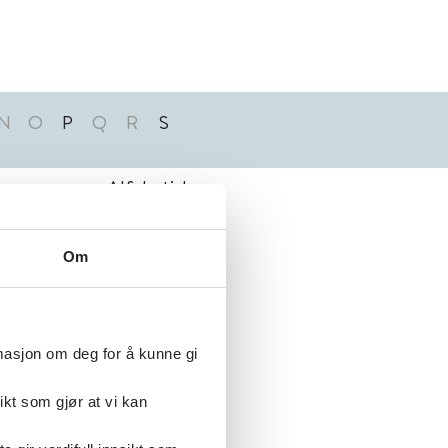
N
O
P
Q
R
S
Alfabetisk
Om
rmasjon om deg for å kunne gi
ikt som gjør at vi kan