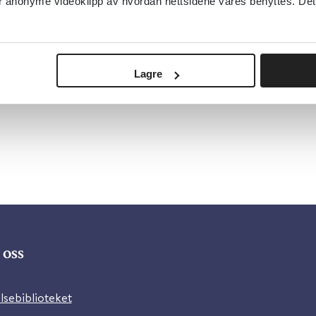
anonyme videoklipp av hvordan nettsidene våres benyttes. Dette 
Lagre
oss
lsebiblioteket