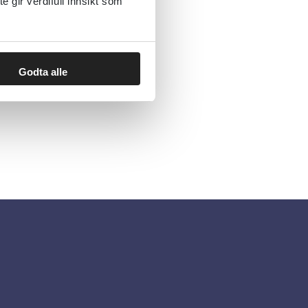
gir verdifull innsikt som
Godta alle