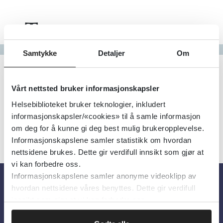
Tema
Gå til bokstav
Samtykke
Detaljer
Om
Filter
1
Treff
Alfabetisk
Vårt nettsted bruker informasjonskapsler
Helsebiblioteket bruker teknologier, inkludert
informasjonskapsler/«cookies» til å samle informasjon
om deg for å kunne gi deg best mulig brukeropplevelse.
Informasjonskapslene samler statistikk om hvordan
nettsidene brukes. Dette gir verdifull innsikt som gjør at
vi kan forbedre oss.
Informasjonskapslene samler anonyme videoklipp av
hvordan nettsidene våres benyttes. Dette gir verdifull
Om oss
innsikt som gjør at vi kan forbedre oss.