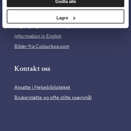
Godta alle
Om Helsebiblioteket
Personvern og informasjonskapsler
Lagre
Tilgjengelighetserklæring
Information in English
Bilder fra Colourbox.com
Kontakt oss
Ansatte i Helsebiblioteket
Brukerstøtte og ofte stilte spørsmål