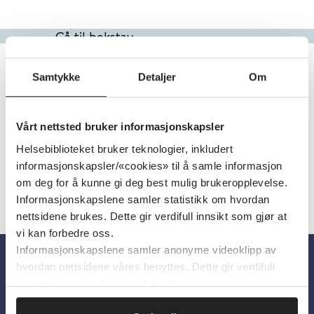
Gå til bokstav
Filter
Samtykke
Detaljer
Om
23
Treff
Alfabetisk
Vårt nettsted bruker informasjonskapsler
Helsebiblioteket bruker teknologier, inkludert
informasjonskapsler/«cookies» til å samle informasjon
«
1
2
3
»
om deg for å kunne gi deg best mulig brukeropplevelse.
Informasjonskapslene samler statistikk om hvordan
nettsidene brukes. Dette gir verdifull innsikt som gjør at
vi kan forbedre oss.
Informasjonskapslene samler anonyme videoklipp av
hvordan nettsidene våres benyttes. Dette gir verdifull
Om oss
innsikt som gjør at vi kan forbedre oss.