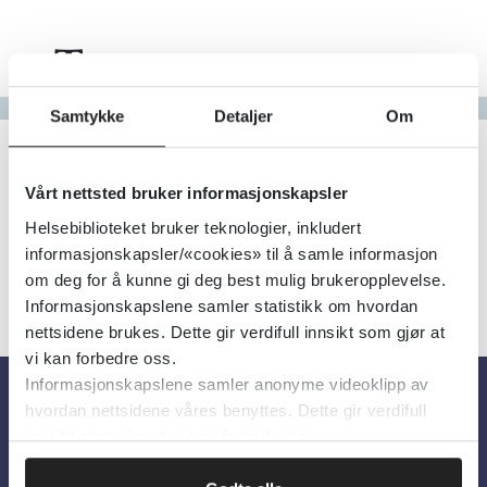
Tema
Gå til bokstav
Samtykke
Detaljer
Om
Filter
1
Treff
Alfabetisk
Vårt nettsted bruker informasjonskapsler
Helsebiblioteket bruker teknologier, inkludert
informasjonskapsler/«cookies» til å samle informasjon
om deg for å kunne gi deg best mulig brukeropplevelse.
Informasjonskapslene samler statistikk om hvordan
nettsidene brukes. Dette gir verdifull innsikt som gjør at
vi kan forbedre oss.
Informasjonskapslene samler anonyme videoklipp av
hvordan nettsidene våres benyttes. Dette gir verdifull
Om oss
innsikt som gjør at vi kan forbedre oss.