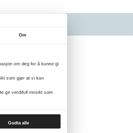
N
O
P
Q
R
S
Om
Alfabetisk
rmasjon om deg for å kunne gi
ikt som gjør at vi kan
gir verdifull innsikt som
Godta alle