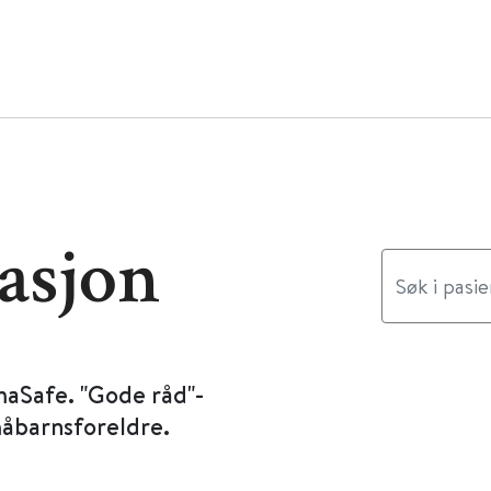
asjon
maSafe. "Gode råd"-
måbarnsforeldre.