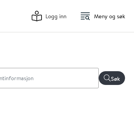
Logg inn
Meny og søk
Søk