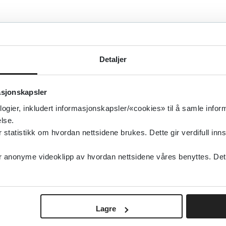
A
B
C
D
E
F
G
H
I
J
K
L
M
T
U
V
W
X
Y
Z
Æ
Ø
Å
0
1
2
3
4
5
6
7
8
9
Detaljer
0
Treff
asjonskapsler
logier, inkludert informasjonskapsler/«cookies» til å samle info
lse.
tatistikk om hvordan nettsidene brukes. Dette gir verdifull inns
anonyme videoklipp av hvordan nettsidene våres benyttes. Dette 
Lagre