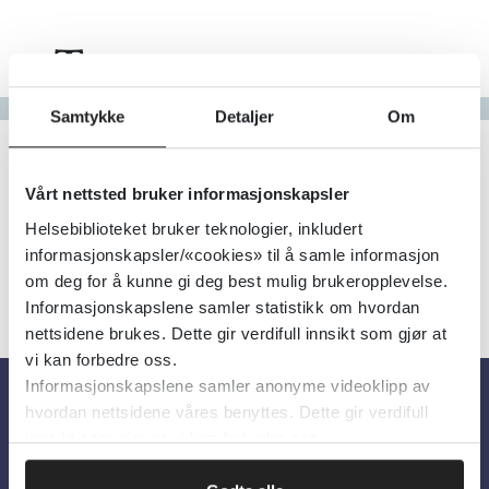
Tema
Gå til bokstav
Samtykke
Detaljer
Om
Filter
1
Treff
Alfabetisk
Vårt nettsted bruker informasjonskapsler
Helsebiblioteket bruker teknologier, inkludert
informasjonskapsler/«cookies» til å samle informasjon
om deg for å kunne gi deg best mulig brukeropplevelse.
Informasjonskapslene samler statistikk om hvordan
nettsidene brukes. Dette gir verdifull innsikt som gjør at
vi kan forbedre oss.
Informasjonskapslene samler anonyme videoklipp av
hvordan nettsidene våres benyttes. Dette gir verdifull
Om oss
innsikt som gjør at vi kan forbedre oss.