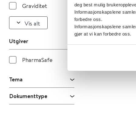
Graviditet
deg best mulig brukeroppleve
Informasjonskapslene samler s
forbedre oss.
Vis alt
Informasjonskapslene samler 
gjør at vi kan forbedre oss.
Utgiver
PharmaSafe
Tema
Dokumenttype