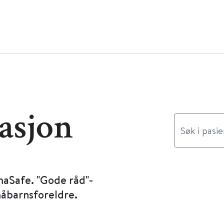
asjon
maSafe. "Gode råd"-
måbarnsforeldre.