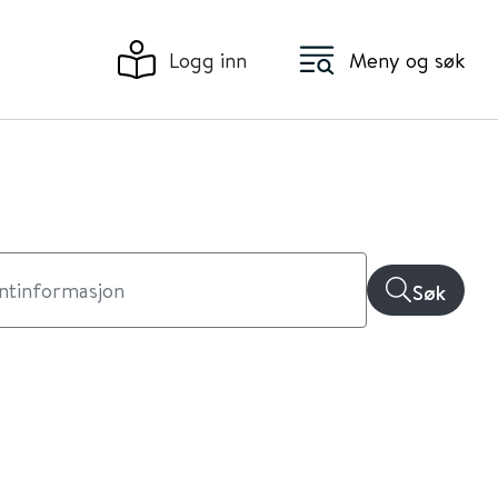
Logg inn
Meny og søk
Søk