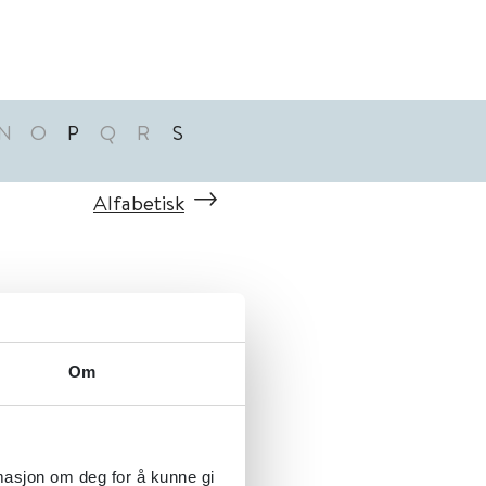
N
O
P
Q
R
S
Alfabetisk
Om
rmasjon om deg for å kunne gi