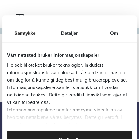
Tema
Gå til bokstav
Samtykke
Detaljer
Om
Filter
1
Treff
Alfabetisk
Vårt nettsted bruker informasjonskapsler
Helsebiblioteket bruker teknologier, inkludert
informasjonskapsler/«cookies» til å samle informasjon
om deg for å kunne gi deg best mulig brukeropplevelse.
Informasjonskapslene samler statistikk om hvordan
nettsidene brukes. Dette gir verdifull innsikt som gjør at
vi kan forbedre oss.
Informasjonskapslene samler anonyme videoklipp av
hvordan nettsidene våres benyttes. Dette gir verdifull
Om oss
innsikt som gjør at vi kan forbedre oss.