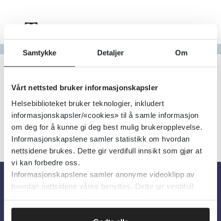
Tema
Gå til bokstav
Samtykke
Detaljer
Om
Filter
0
Treff
Alfabetisk
Vårt nettsted bruker informasjonskapsler
Helsebiblioteket bruker teknologier, inkludert
informasjonskapsler/«cookies» til å samle informasjon
om deg for å kunne gi deg best mulig brukeropplevelse.
Informasjonskapslene samler statistikk om hvordan
nettsidene brukes. Dette gir verdifull innsikt som gjør at
vi kan forbedre oss.
Informasjonskapslene samler anonyme videoklipp av
hvordan nettsidene våres benyttes. Dette gir verdifull
Om oss
innsikt som gjør at vi kan forbedre oss.