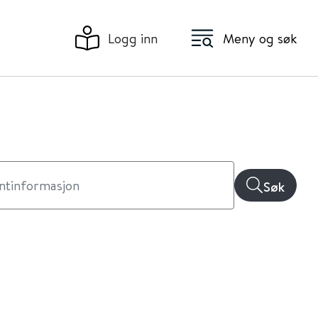
Logg inn
Meny og søk
Søk