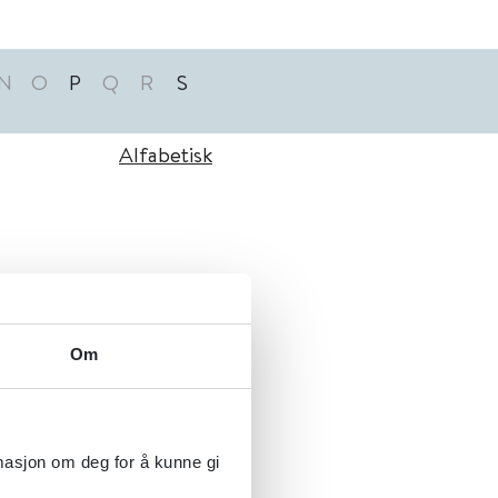
N
O
P
Q
R
S
Alfabetisk
Om
rmasjon om deg for å kunne gi