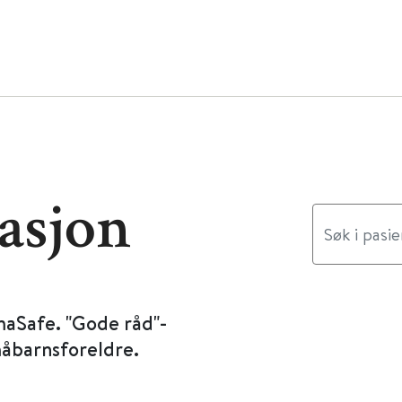
asjon
maSafe. "Gode råd"-
måbarnsforeldre.