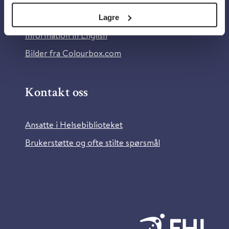
Tilgjengelighetserklæring
Lagre
Information in English
Bilder fra Colourbox.com
Kontakt oss
Ansatte i Helsebiblioteket
Brukerstøtte og ofte stilte spørsmål