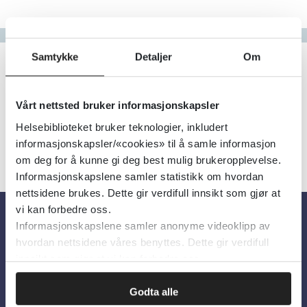
Gå til bokstav
Filter
Samtykke
Detaljer
Om
4
Treff
Alfabetisk
Vårt nettsted bruker informasjonskapsler
Helsebiblioteket bruker teknologier, inkludert
informasjonskapsler/«cookies» til å samle informasjon
om deg for å kunne gi deg best mulig brukeropplevelse.
Informasjonskapslene samler statistikk om hvordan
nettsidene brukes. Dette gir verdifull innsikt som gjør at
vi kan forbedre oss.
Informasjonskapslene samler anonyme videoklipp av
Om oss
hvordan nettsidene våres benyttes. Dette gir verdifull
innsikt som gjør at vi kan forbedre oss.
Om Helsebiblioteket
Godta alle
Personvern og informasjonskapsler