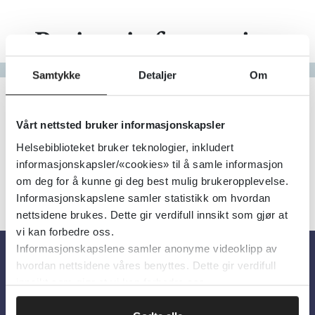
Pasientinformasjon
Gå til bokstav
Samtykke
Detaljer
Om
Filter
1
Treff
Alfabetisk
Vårt nettsted bruker informasjonskapsler
Helsebiblioteket bruker teknologier, inkludert
informasjonskapsler/«cookies» til å samle informasjon
om deg for å kunne gi deg best mulig brukeropplevelse.
Informasjonskapslene samler statistikk om hvordan
nettsidene brukes. Dette gir verdifull innsikt som gjør at
vi kan forbedre oss.
Informasjonskapslene samler anonyme videoklipp av
hvordan nettsidene våres benyttes. Dette gir verdifull
Om oss
innsikt som gjør at vi kan forbedre oss.