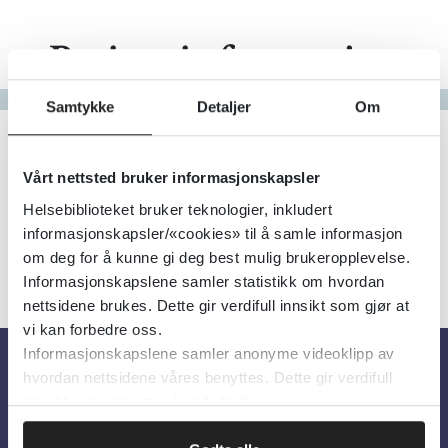
Pasientinformasjon
Gå til bokstav
Samtykke
Detaljer
Om
Filter
1
Treff
Alfabetisk
Vårt nettsted bruker informasjonskapsler
Helsebiblioteket bruker teknologier, inkludert
informasjonskapsler/«cookies» til å samle informasjon
om deg for å kunne gi deg best mulig brukeropplevelse.
Informasjonskapslene samler statistikk om hvordan
nettsidene brukes. Dette gir verdifull innsikt som gjør at
vi kan forbedre oss.
Informasjonskapslene samler anonyme videoklipp av
hvordan nettsidene våres benyttes. Dette gir verdifull
Om oss
innsikt som gjør at vi kan forbedre oss.