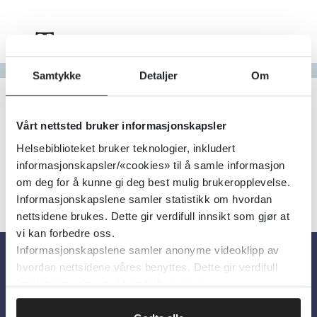
Tema
Gå til bokstav
Samtykke
Detaljer
Om
Filter
0
Treff
Alfabetisk
Vårt nettsted bruker informasjonskapsler
Helsebiblioteket bruker teknologier, inkludert
informasjonskapsler/«cookies» til å samle informasjon
om deg for å kunne gi deg best mulig brukeropplevelse.
Informasjonskapslene samler statistikk om hvordan
nettsidene brukes. Dette gir verdifull innsikt som gjør at
vi kan forbedre oss.
Informasjonskapslene samler anonyme videoklipp av
hvordan nettsidene våres benyttes. Dette gir verdifull
Om oss
innsikt som gjør at vi kan forbedre oss.