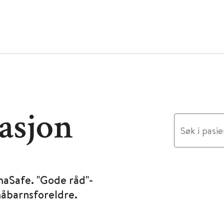
asjon
maSafe. "Gode råd"-
måbarnsforeldre.