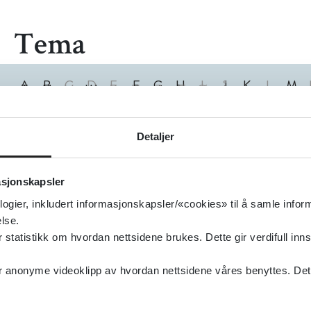
Tema
A
B
C
D
E
F
G
H
I
J
K
L
M
T
U
V
W
X
Y
Z
Æ
Ø
Å
0
1
2
3
4
5
6
7
8
9
0
Treff
Detaljer
asjonskapsler
logier, inkludert informasjonskapsler/«cookies» til å samle info
lse.
tatistikk om hvordan nettsidene brukes. Dette gir verdifull inns
anonyme videoklipp av hvordan nettsidene våres benyttes. Dette 