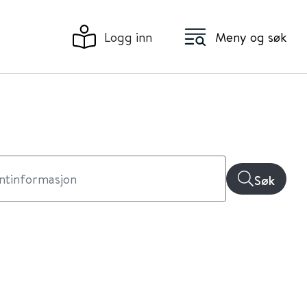
Logg inn
Meny og søk
Søk