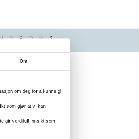
N
O
P
Q
R
S
Alfabetisk
Om
rmasjon om deg for å kunne gi
ikt som gjør at vi kan
gir verdifull innsikt som