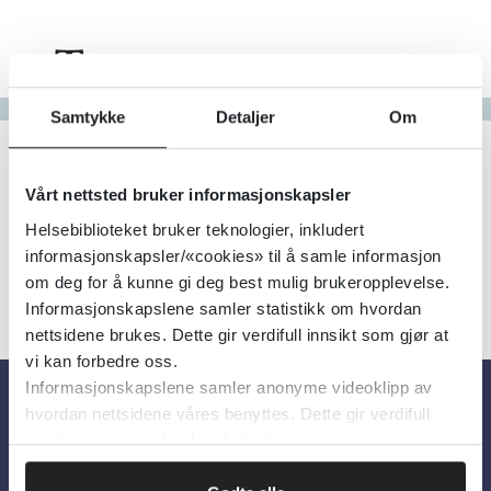
Tema
Gå til bokstav
Samtykke
Detaljer
Om
Filter
1
Treff
Alfabetisk
Vårt nettsted bruker informasjonskapsler
Helsebiblioteket bruker teknologier, inkludert
informasjonskapsler/«cookies» til å samle informasjon
om deg for å kunne gi deg best mulig brukeropplevelse.
Informasjonskapslene samler statistikk om hvordan
nettsidene brukes. Dette gir verdifull innsikt som gjør at
vi kan forbedre oss.
Informasjonskapslene samler anonyme videoklipp av
hvordan nettsidene våres benyttes. Dette gir verdifull
Om oss
innsikt som gjør at vi kan forbedre oss.