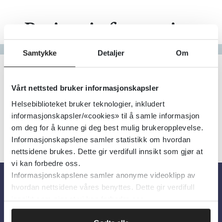
Pasientinformasjon
Gå til bokstav
Samtykke
Detaljer
Om
Filter
3
Treff
Alfabetisk
Vårt nettsted bruker informasjonskapsler
Helsebiblioteket bruker teknologier, inkludert
informasjonskapsler/«cookies» til å samle informasjon
om deg for å kunne gi deg best mulig brukeropplevelse.
Informasjonskapslene samler statistikk om hvordan
nettsidene brukes. Dette gir verdifull innsikt som gjør at
vi kan forbedre oss.
Informasjonskapslene samler anonyme videoklipp av
hvordan nettsidene våres benyttes. Dette gir verdifull
Om oss
innsikt som gjør at vi kan forbedre oss.