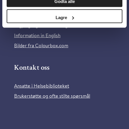
Godta alle
Om Helsebiblioteket
Personvern og informasjonskapsler
Lagre
Tilgjengelighetserklæring
Information in English
Bilder fra Colourbox.com
Kontakt oss
Ansatte i Helsebiblioteket
Brukerstøtte og ofte stilte spørsmål