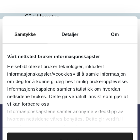
Gå til bokstav
Filter
Samtykke
Detaljer
Om
23
Treff
Alfabetisk
Vårt nettsted bruker informasjonskapsler
Helsebiblioteket bruker teknologier, inkludert
informasjonskapsler/«cookies» til å samle informasjon
«
1
2
3
»
om deg for å kunne gi deg best mulig brukeropplevelse.
Informasjonskapslene samler statistikk om hvordan
nettsidene brukes. Dette gir verdifull innsikt som gjør at
vi kan forbedre oss.
Informasjonskapslene samler anonyme videoklipp av
hvordan nettsidene våres benyttes. Dette gir verdifull
Om oss
innsikt som gjør at vi kan forbedre oss.