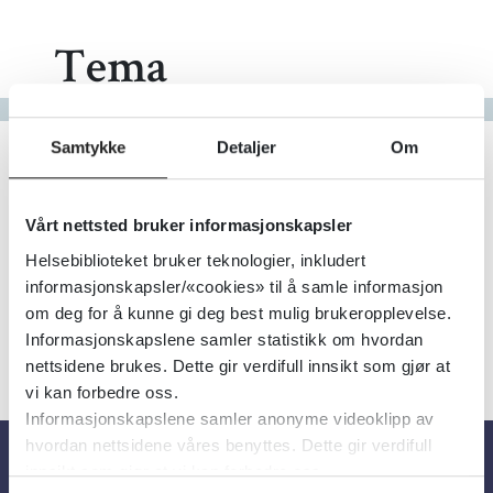
Tema
Gå til bokstav
Filter
Samtykke
Detaljer
Om
23
Treff
Alfabetisk
Vårt nettsted bruker informasjonskapsler
Helsebiblioteket bruker teknologier, inkludert
informasjonskapsler/«cookies» til å samle informasjon
om deg for å kunne gi deg best mulig brukeropplevelse.
«
1
2
3
»
Informasjonskapslene samler statistikk om hvordan
nettsidene brukes. Dette gir verdifull innsikt som gjør at
vi kan forbedre oss.
Informasjonskapslene samler anonyme videoklipp av
hvordan nettsidene våres benyttes. Dette gir verdifull
innsikt som gjør at vi kan forbedre oss.