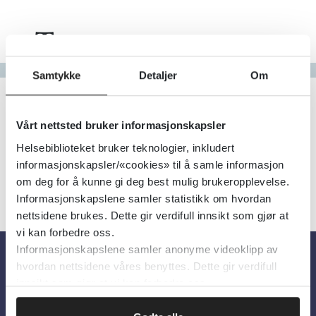
Tema
Gå til bokstav
Samtykke
Detaljer
Om
Filter
1
Treff
Alfabetisk
Vårt nettsted bruker informasjonskapsler
Helsebiblioteket bruker teknologier, inkludert
informasjonskapsler/«cookies» til å samle informasjon
om deg for å kunne gi deg best mulig brukeropplevelse.
Informasjonskapslene samler statistikk om hvordan
nettsidene brukes. Dette gir verdifull innsikt som gjør at
vi kan forbedre oss.
Informasjonskapslene samler anonyme videoklipp av
hvordan nettsidene våres benyttes. Dette gir verdifull
Om oss
innsikt som gjør at vi kan forbedre oss.