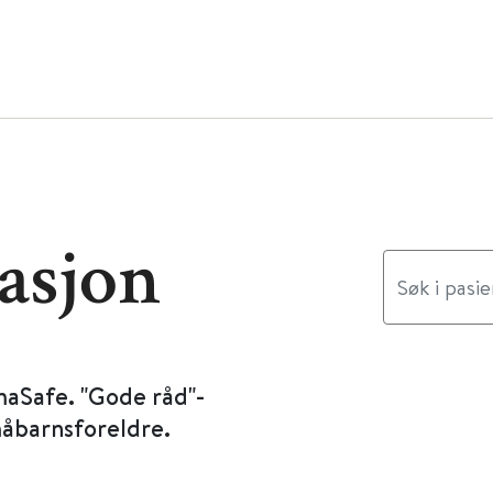
asjon
maSafe. "Gode råd"-
måbarnsforeldre.