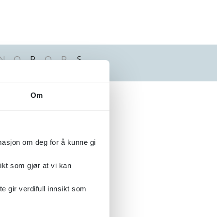
N
O
P
Q
R
S
Alfabetisk
Om
rmasjon om deg for å kunne gi
ikt som gjør at vi kan
gir verdifull innsikt som