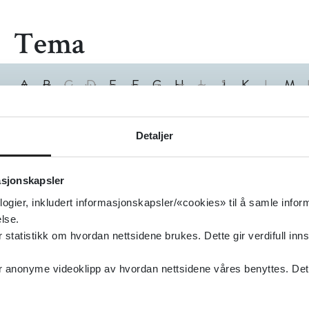
Tema
A
B
C
D
E
F
G
H
I
J
K
L
M
T
U
V
W
X
Y
Z
Æ
Ø
Å
0
1
2
3
4
5
6
7
8
9
0
Treff
Detaljer
asjonskapsler
logier, inkludert informasjonskapsler/«cookies» til å samle info
lse.
tatistikk om hvordan nettsidene brukes. Dette gir verdifull inns
anonyme videoklipp av hvordan nettsidene våres benyttes. Dette 