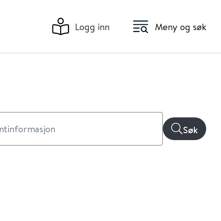
Logg inn
Meny og søk
Søk