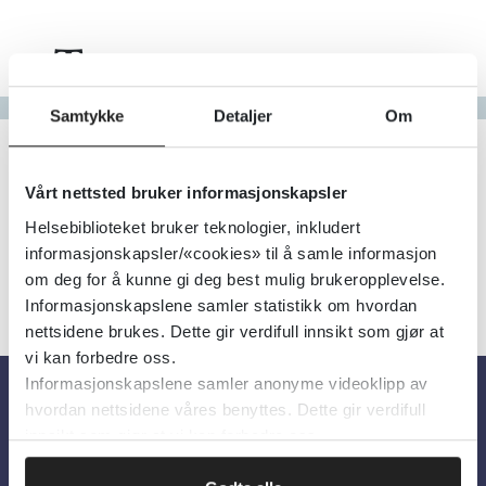
Tema
Gå til bokstav
Samtykke
Detaljer
Om
Filter
0
Treff
Alfabetisk
Vårt nettsted bruker informasjonskapsler
Helsebiblioteket bruker teknologier, inkludert
informasjonskapsler/«cookies» til å samle informasjon
om deg for å kunne gi deg best mulig brukeropplevelse.
Informasjonskapslene samler statistikk om hvordan
nettsidene brukes. Dette gir verdifull innsikt som gjør at
vi kan forbedre oss.
Informasjonskapslene samler anonyme videoklipp av
hvordan nettsidene våres benyttes. Dette gir verdifull
Om oss
innsikt som gjør at vi kan forbedre oss.