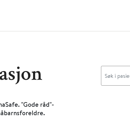
asjon
maSafe. "Gode råd"-
måbarnsforeldre.