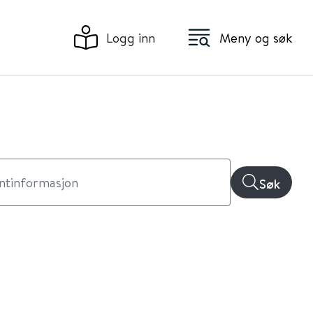
Logg inn
Meny og søk
Søk