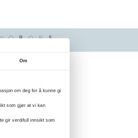
N
O
P
Q
R
S
Alfabetisk
Om
rmasjon om deg for å kunne gi
ikt som gjør at vi kan
gir verdifull innsikt som