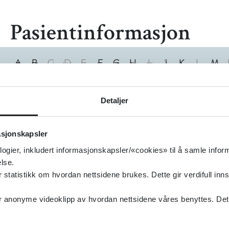
Pasientinformasjon
A
B
C
D
E
F
G
H
I
J
K
L
M
T
U
V
W
X
Y
Z
Æ
Ø
Å
0
1
2
3
4
5
6
7
8
9
0
Treff
Detaljer
asjonskapsler
logier, inkludert informasjonskapsler/«cookies» til å samle info
lse.
tatistikk om hvordan nettsidene brukes. Dette gir verdifull inns
anonyme videoklipp av hvordan nettsidene våres benyttes. Dette 