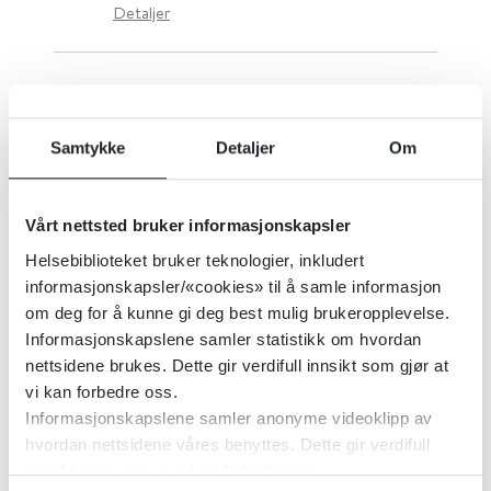
Detaljer
Amitriptylin versus placebo for
alvorlig depresjon
Samtykke
Detaljer
Om
Cochrane Library
2012
Vårt nettsted bruker informasjonskapsler
Detaljer
Helsebiblioteket bruker teknologier, inkludert
informasjonskapsler/«cookies» til å samle informasjon
om deg for å kunne gi deg best mulig brukeropplevelse.
Andre generasjons antidepressiver
Informasjonskapslene samler statistikk om hvordan
for behandling av vinterdepresjon
nettsidene brukes. Dette gir verdifull innsikt som gjør at
vi kan forbedre oss.
Cochrane Library
2021
Informasjonskapslene samler anonyme videoklipp av
hvordan nettsidene våres benyttes. Dette gir verdifull
Detaljer
innsikt som gjør at vi kan forbedre oss.