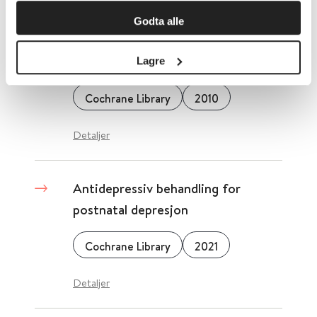
Godta alle
Annengenerasjons antipsykotika
mot alvorlig depresjon og dystymi
Lagre
Cochrane Library
2010
Detaljer
Antidepressiv behandling for
postnatal depresjon
Cochrane Library
2021
Detaljer