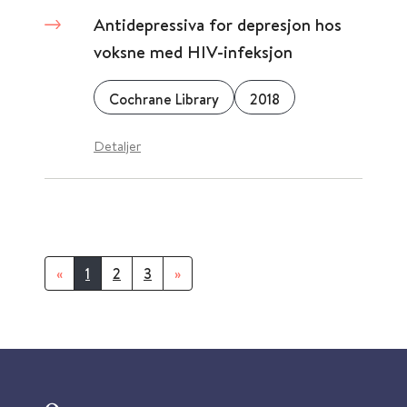
Antidepressiva for depresjon hos
voksne med HIV-infeksjon
Cochrane Library
2018
Detaljer
«
1
2
3
»