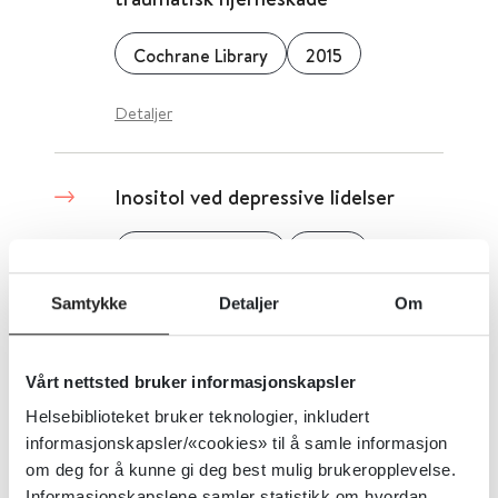
Cochrane Library
2015
Detaljer
Inositol ved depressive lidelser
Cochrane Library
2004
Samtykke
Detaljer
Om
Detaljer
Vårt nettsted bruker informasjonskapsler
Instrumenter for screening og
Helsebiblioteket bruker teknologier, inkludert
kasusfunn for depresjon
informasjonskapsler/«cookies» til å samle informasjon
om deg for å kunne gi deg best mulig brukeropplevelse.
Cochrane Library
2005
Informasjonskapslene samler statistikk om hvordan