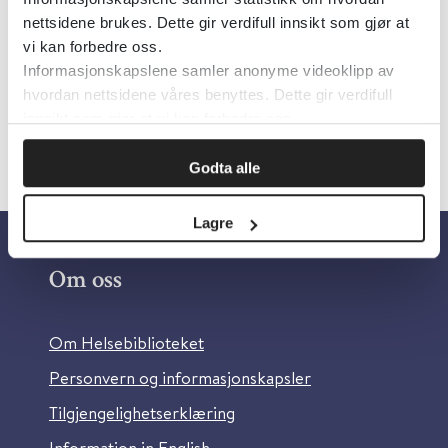
nettsidene brukes. Dette gir verdifull innsikt som gjør at
Detaljer
vi kan forbedre oss.
Informasjonskapslene samler anonyme videoklipp av
hvordan nettsidene våres benyttes. Dette gir verdifull
innsikt som gjør at vi kan forbedre oss.
Godta alle
Lagre
Om oss
Om Helsebiblioteket
Personvern og informasjonskapsler
Tilgjengelighetserklæring
Information in English