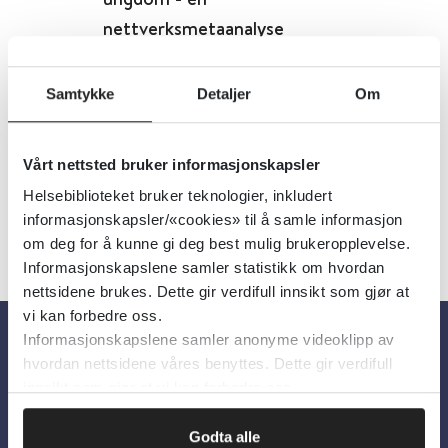
nettverksmetaanalyse
Cochrane Library
2021
Samtykke
Detaljer
Om
Detaljer
Vårt nettsted bruker informasjonskapsler
Helsebiblioteket bruker teknologier, inkludert
informasjonskapsler/«cookies» til å samle informasjon
om deg for å kunne gi deg best mulig brukeropplevelse.
Informasjonskapslene samler statistikk om hvordan
nettsidene brukes. Dette gir verdifull innsikt som gjør at
vi kan forbedre oss.
Informasjonskapslene samler anonyme videoklipp av
hvordan nettsidene våres benyttes. Dette gir verdifull
Om oss
innsikt som gjør at vi kan forbedre oss.
Om Helsebiblioteket
Godta alle