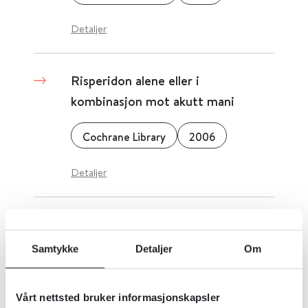
Detaljer
Risperidon alene eller i
kombinasjon mot akutt mani
Cochrane Library
2006
Detaljer
Risperidon i langtidsbehandling av
bipolar lidelse
Samtykke
Detaljer
Om
Cochrane Library
2006
Vårt nettsted bruker informasjonskapsler