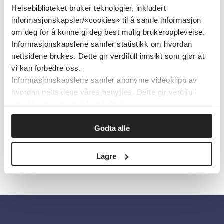
Detaljer
Helsebiblioteket bruker teknologier, inkludert
informasjonskapsler/«cookies» til å samle informasjon
om deg for å kunne gi deg best mulig brukeropplevelse.
Råd om munnhelse til personer
Informasjonskapslene samler statistikk om hvordan
nettsidene brukes. Dette gir verdifull innsikt som gjør at
med alvorlig psykisk lidelse
vi kan forbedre oss.
Informasjonskapslene samler anonyme videoklipp av
Cochrane Library
2016
hvordan nettsidene våres benyttes. Dette gir verdifull
innsikt som gjør at vi kan forbedre oss.
Detaljer
Godta alle
Lagre