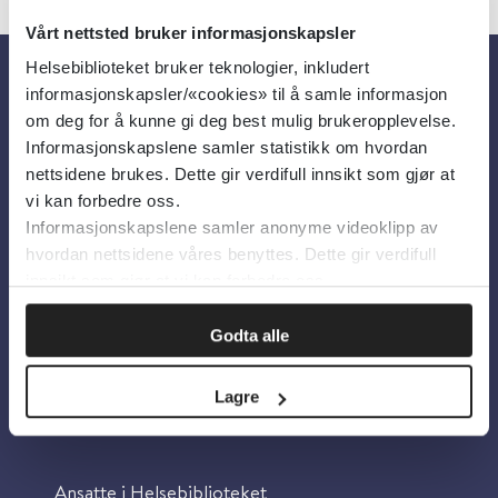
Vårt nettsted bruker informasjonskapsler
Helsebiblioteket bruker teknologier, inkludert
informasjonskapsler/«cookies» til å samle informasjon
Om oss
om deg for å kunne gi deg best mulig brukeropplevelse.
Informasjonskapslene samler statistikk om hvordan
nettsidene brukes. Dette gir verdifull innsikt som gjør at
Om Helsebiblioteket
vi kan forbedre oss.
Personvern og informasjonskapsler
Informasjonskapslene samler anonyme videoklipp av
hvordan nettsidene våres benyttes. Dette gir verdifull
Tilgjengelighetserklæring
innsikt som gjør at vi kan forbedre oss.
Information in English
Bilder fra Colourbox.com
Godta alle
Lagre
Kontakt oss
Ansatte i Helsebiblioteket