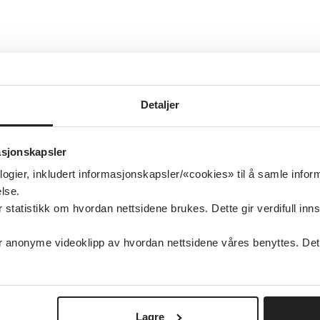
Detaljer
asjonskapsler
logier, inkludert informasjonskapsler/«cookies» til å samle info
lse.
tatistikk om hvordan nettsidene brukes. Dette gir verdifull inns
anonyme videoklipp av hvordan nettsidene våres benyttes. Dette 
Lagre