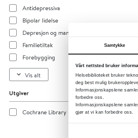
Antidepressiva
Bipolar lidelse
Depresjon og mani
Familietiltak
Samtykke
Forebygging
Vårt nettsted bruker inform
Vis alt
Helsebiblioteket bruker tekno
deg best mulig brukeroppleve
Informasjonskapslene samler s
Utgiver
forbedre oss.
Informasjonskapslene samler 
Cochrane Library
gjør at vi kan forbedre oss.