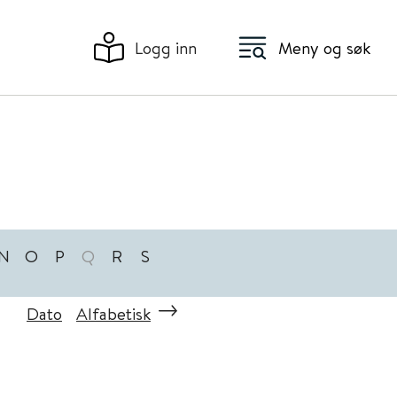
Logg inn
Meny og søk
N
O
P
Q
R
S
Dato
Alfabetisk