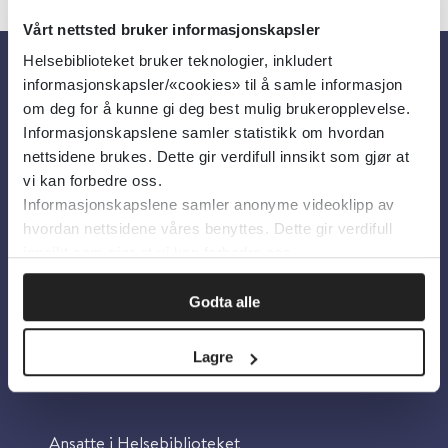
Vårt nettsted bruker informasjonskapsler
Helsebiblioteket bruker teknologier, inkludert
informasjonskapsler/«cookies» til å samle informasjon
Om oss
om deg for å kunne gi deg best mulig brukeropplevelse.
Informasjonskapslene samler statistikk om hvordan
nettsidene brukes. Dette gir verdifull innsikt som gjør at
Om Helsebiblioteket
vi kan forbedre oss.
Personvern og informasjonskapsler
Informasjonskapslene samler anonyme videoklipp av
hvordan nettsidene våres benyttes. Dette gir verdifull
Tilgjengelighetserklæring
innsikt som gjør at vi kan forbedre oss.
Information in English
Bilder fra Colourbox.com
Godta alle
Lagre
Kontakt oss
Ansatte i Helsebiblioteket