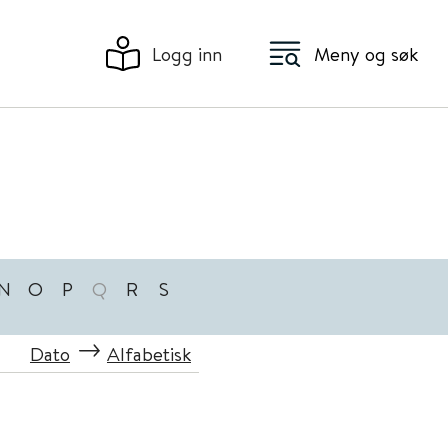
Logg inn
Meny og søk
N
O
P
Q
R
S
Dato
Alfabetisk