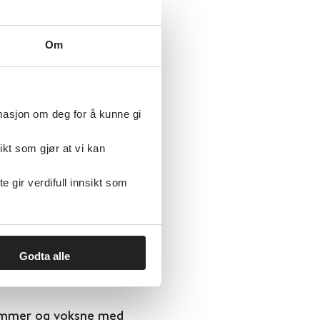
e som bor på
Om
rmasjon om deg for å kunne gi
ikt som gjør at vi kan
dt hjertesykdom hos
gir verdifull innsikt som
Godta alle
dommer og voksne med