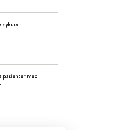
sk sykdom
os pasienter med
r