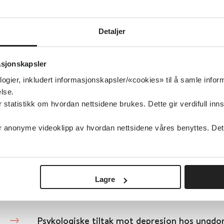
Psykologisk behandling av depresjon hos eldr
institusjon
Detaljer
Cochrane Library
2024
asjonskapsler
Detaljer
logier, inkludert informasjonskapsler/«cookies» til å samle info
lse.
tatistikk om hvordan nettsidene brukes. Dette gir verdifull inns
Psykologiske tiltak for depresjon ved medfø
anonyme videoklipp av hvordan nettsidene våres benyttes. Dette 
ungdom og voksne
Cochrane Library
2023
Lagre
Detaljer
Psykologiske tiltak mot depresjon hos ung