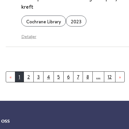
kreft
Cochrane Library
2023
Detaljer
«
1
2
3
4
5
6
7
8
...
12
»
oss