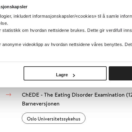
Legevakthåndboken
asjonskapsler
logier, inkludert informasjonskapsler/«cookies» til å samle info
Detaljer
lse.
tatistikk om hvordan nettsidene brukes. Dette gir verdifull inns
Chalders spørreskjema for kronisk utmattel
anonyme videoklipp av hvordan nettsidene våres benyttes. Dette 
Haukeland Universitetssykehus
Detaljer
Lagre
ChEDE - The Eating Disorder Examination (1
Barneversjonen
Oslo Universitetssykehus