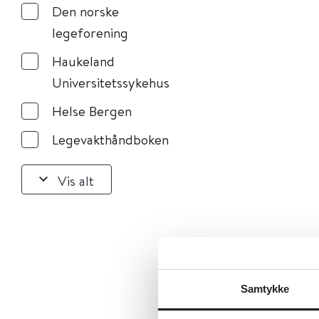
Den norske
legeforening
Haukeland
Universitetssykehus
Helse Bergen
Legevakthåndboken
Vis alt
Samtykke