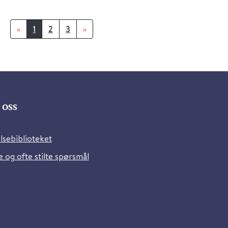
«
1
2
3
»
oss
lsebiblioteket
 og ofte stilte spørsmål