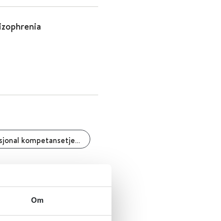
izophrenia
Nasjonal kompetansetjeneste ROP
Om