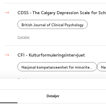
CDSS - The Calgary Depression Scale for Sch
British Journal of Clinical Psychology
Detaljer
CFI - Kulturformuleringsintervjuet
Nasjonal kompetanseenhet for minoritetshelse - NAKMI
Detaljer
Detaljer
CFS - Klinisk skrøpelighetsskala