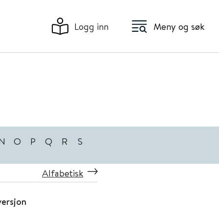
Logg inn
Meny og søk
N
O
P
Q
R
S
Alfabetisk
ersjon