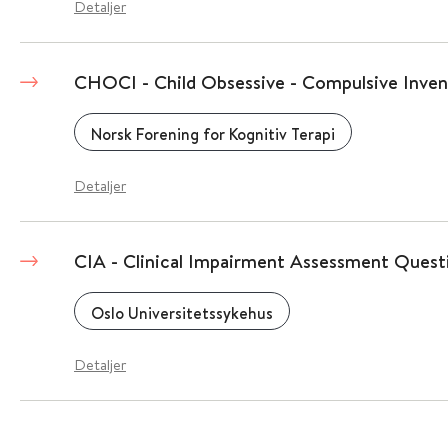
Detaljer
CHOCI - Child Obsessive - Compulsive Inven
Norsk Forening for Kognitiv Terapi
Detaljer
CIA - Clinical Impairment Assessment Questi
Oslo Universitetssykehus
Detaljer