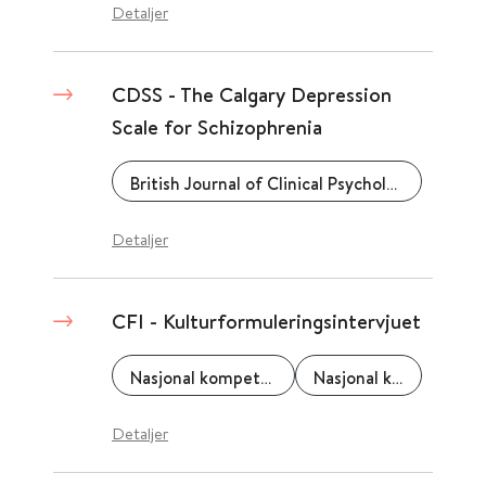
Detaljer
CDSS - The Calgary Depression
Scale for Schizophrenia
British Journal of Clinical Psychology
Detaljer
CFI - Kulturformuleringsintervjuet
Nasjonal kompetanseenhet for minoritetshelse - NAKMI
Nasjonal kompetansetjeneste ROP
Detaljer