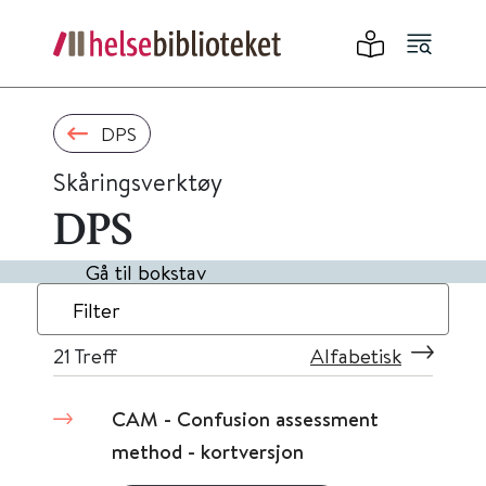
DPS
Skåringsverktøy
DPS
Gå til bokstav
Filter
21
Treff
Alfabetisk
CAM - Confusion assessment
method - kortversjon