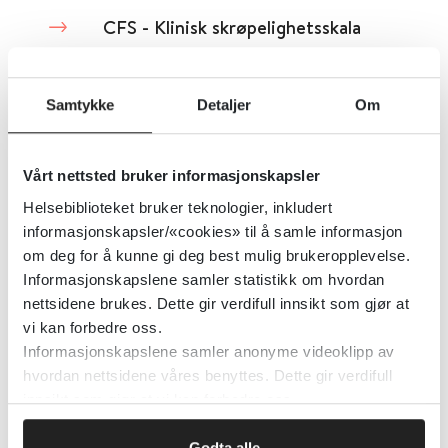
CFS - Klinisk skrøpelighetsskala
Legevakthåndboken
Samtykke
Detaljer
Om
Detaljer
Vårt nettsted bruker informasjonskapsler
Chalders spørreskjema for kronisk
Helsebiblioteket bruker teknologier, inkludert
informasjonskapsler/«cookies» til å samle informasjon
utmattelsessyndrom
om deg for å kunne gi deg best mulig brukeropplevelse.
Informasjonskapslene samler statistikk om hvordan
Haukeland Universitetssykehus
nettsidene brukes. Dette gir verdifull innsikt som gjør at
vi kan forbedre oss.
Detaljer
Informasjonskapslene samler anonyme videoklipp av
hvordan nettsidene våres benyttes. Dette gir verdifull
innsikt som gjør at vi kan forbedre oss.
ChEDE - The Eating Disorder
Examination (12.0D/C.3) -
Godta alle