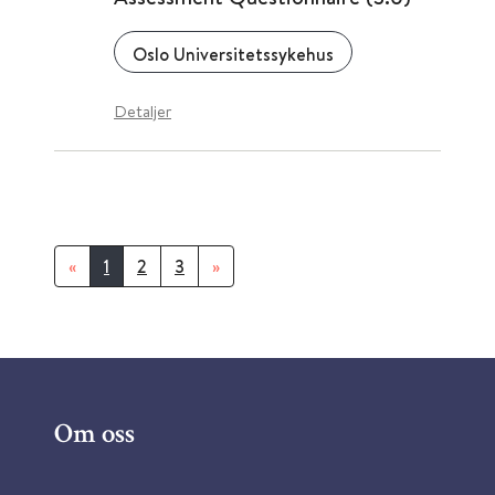
Oslo Universitetssykehus
Detaljer
«
1
2
3
»
Om oss