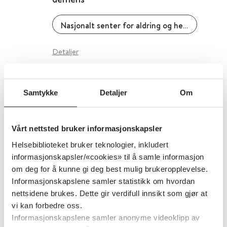
Nasjonalt senter for aldring og helse
Detaljer
OSLA - Observasjonsskala for
Samtykke
Detaljer
Om
bevissthetsnivå
Vårt nettsted bruker informasjonskapsler
Den norske legeforening
Helsebiblioteket bruker teknologier, inkludert
informasjonskapsler/«cookies» til å samle informasjon
Detaljer
om deg for å kunne gi deg best mulig brukeropplevelse.
Informasjonskapslene samler statistikk om hvordan
nettsidene brukes. Dette gir verdifull innsikt som gjør at
vi kan forbedre oss.
Informasjonskapslene samler anonyme videoklipp av