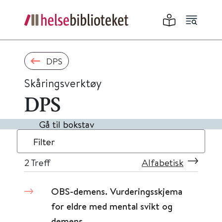
DPS
Skåringsverktøy
DPS
Gå til bokstav
Filter
2
Treff
Alfabetisk
OBS-demens. Vurderingsskjema
for eldre med mental svikt og
demens