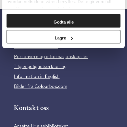
hvordan nettsidene våres benyttes. Dette gir verdifull
innsikt som gjør at vi kan forbedre oss.
Godta alle
Om oss
Lagre
Om Helsebiblioteket
Personvern og informasjonskapsler
Tilgjengelighetserklæring
Information in English
Bilder fra Colourbox.com
Kontakt oss
Ansatte i Helsebiblioteket