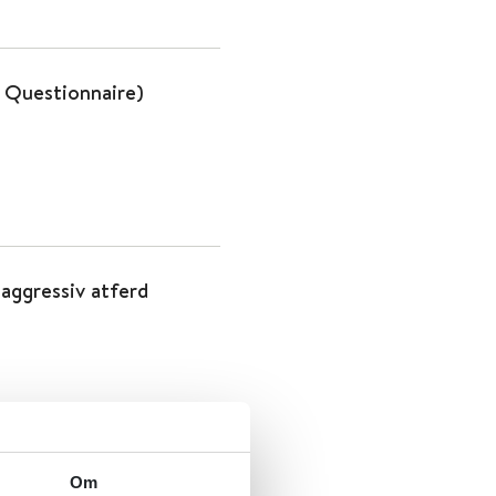
 Questionnaire)
 aggressiv atferd
Om
aggressiv atferd -