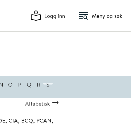
Logg inn
Meny og søk
N
O
P
Q
R
S
Alfabetisk
EDE, CIA, BCQ, PCAN,