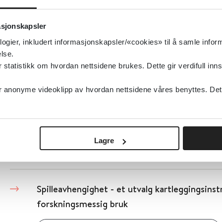
brukerveiledning
asjonskapsler
Helsebiblioteket
logier, inkludert informasjonskapsler/«cookies» til å samle info
lse.
Detaljer
tatistikk om hvordan nettsidene brukes. Dette gir verdifull inns
anonyme videoklipp av hvordan nettsidene våres benyttes. Dette 
SPAQ - Spørreskjema om årstidssvingninger
Haukeland Universitetssykehus
Lagre
Detaljer
Spilleavhengighet - et utvalg kartleggingsinst
forskningsmessig bruk