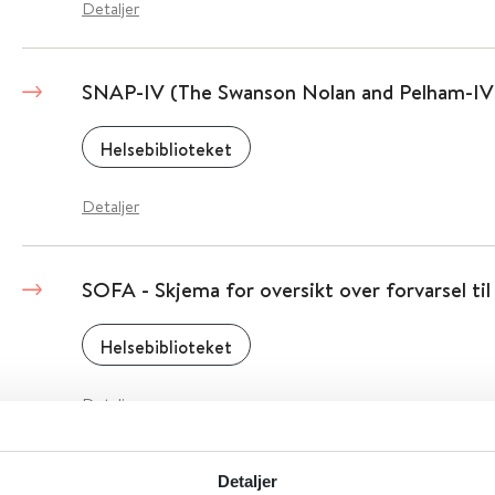
Detaljer
SNAP-IV (The Swanson Nolan and Pelham-IV
Helsebiblioteket
Detaljer
SOFA - Skjema for oversikt over forvarsel til
Helsebiblioteket
Detaljer
Detaljer
SOFA - Skjema for oversikt over forvarsel til 