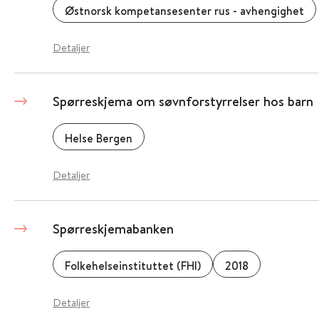
Østnorsk kompetansesenter rus - avhengighet
Detaljer
Spørreskjema om søvnforstyrrelser hos barn
Helse Bergen
Detaljer
Spørreskjemabanken
Folkehelseinstituttet (FHI)
2018
Detaljer