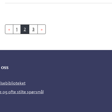
«
1
2
3
»
oss
lsebiblioteket
 og ofte stilte spørsmål