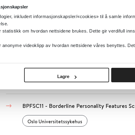
asjonskapsler
Haukeland Universitetssykehus
logier, inkludert informasjonskapsler/«cookies» til å samle info
lse.
Detaljer
tatistikk om hvordan nettsidene brukes. Dette gir verdifull inns
anonyme videoklipp av hvordan nettsidene våres benyttes. Dette 
BNSQ - Basic Nordic Sleep Questionnaire
Haukeland Universitetssykehus
Lagre
Detaljer
BPFSC11 - Borderline Personality Features Sc
Oslo Universitetssykehus