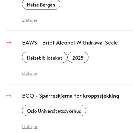
Helse Bergen
Detaljer
BAWS - Brief Alcohol Withdrawal Scale
Helsebiblioteket
2025
Detaljer
BCQ - Spørreskjema for kroppssjekking
Oslo Universitetssykehus
Detaljer