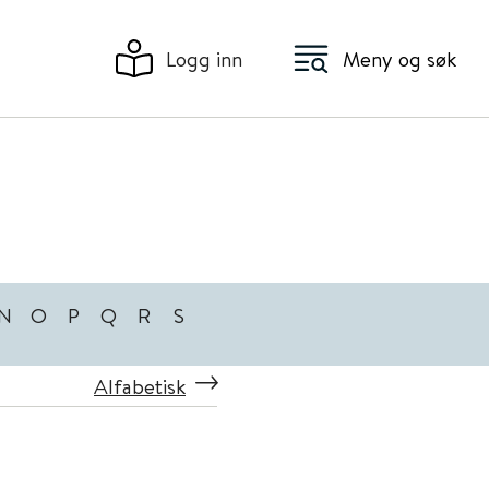
Logg inn
Meny og søk
N
O
P
Q
R
S
Alfabetisk