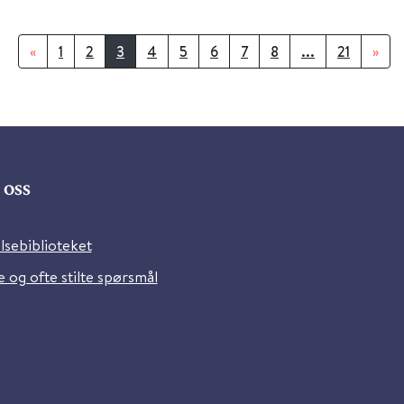
«
1
2
3
4
5
6
7
8
...
21
»
oss
lsebiblioteket
 og ofte stilte spørsmål