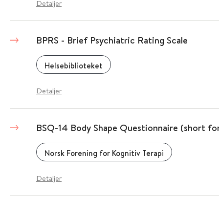
Detaljer
BPRS - Brief Psychiatric Rating Scale
Helsebiblioteket
Detaljer
BSQ-14 Body Shape Questionnaire (short fo
Norsk Forening for Kognitiv Terapi
Detaljer