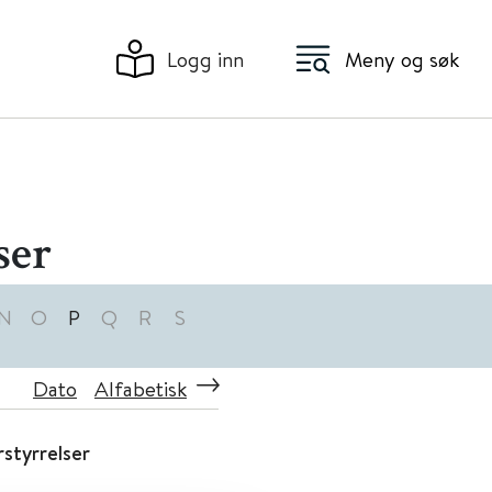
Logg inn
Meny og søk
ser
N
O
P
Q
R
S
Dato
Alfabetisk
rstyrrelser