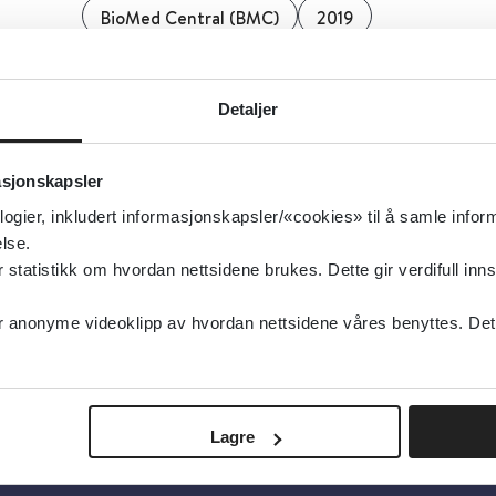
BioMed Central (BMC)
2019
Detaljer
Detaljer
asjonskapsler
logier, inkludert informasjonskapsler/«cookies» til å samle info
lse.
tatistikk om hvordan nettsidene brukes. Dette gir verdifull inns
anonyme videoklipp av hvordan nettsidene våres benyttes. Dette 
Lagre