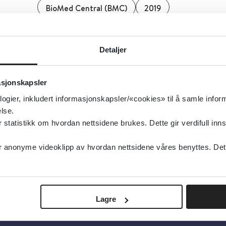
BioMed Central (BMC)
2019
Detaljer
Detaljer
asjonskapsler
logier, inkludert informasjonskapsler/«cookies» til å samle info
lse.
tatistikk om hvordan nettsidene brukes. Dette gir verdifull inns
anonyme videoklipp av hvordan nettsidene våres benyttes. Dette 
Lagre