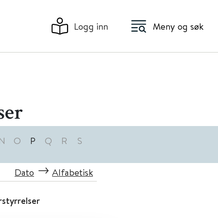
Logg inn
Meny og søk
ser
N
O
P
Q
R
S
Dato
Alfabetisk
rstyrrelser