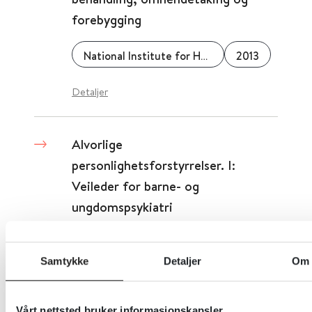
forebygging
National Institute for Health and Care Excellence (NICE)
2013
Detaljer
Alvorlige
personlighetsforstyrrelser. I:
Veileder for barne- og
ungdomspsykiatri
Norsk barne- og ungdomspsykiatrisk forening
2019
Samtykke
Detaljer
Om
Detaljer
Vårt nettsted bruker informasjonskapsler