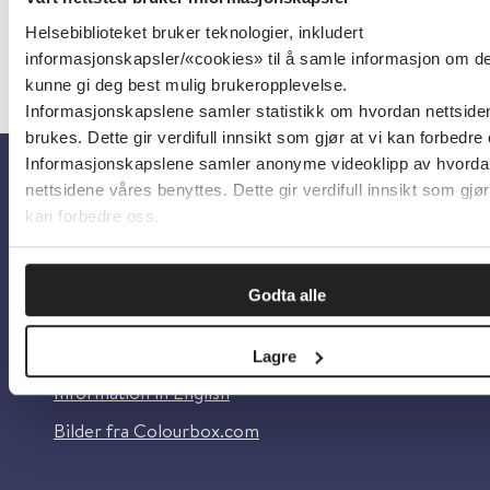
Helsebiblioteket bruker teknologier, inkludert
informasjonskapsler/«cookies» til å samle informasjon om de
kunne gi deg best mulig brukeropplevelse.
Informasjonskapslene samler statistikk om hvordan nettside
brukes. Dette gir verdifull innsikt som gjør at vi kan forbedre
Informasjonskapslene samler anonyme videoklipp av hvorda
nettsidene våres benyttes. Dette gir verdifull innsikt som gjør
Om oss
kan forbedre oss.
Om Helsebiblioteket
Godta alle
Personvern og informasjonskapsler
Tilgjengelighetserklæring
Lagre
Information in English
Bilder fra Colourbox.com